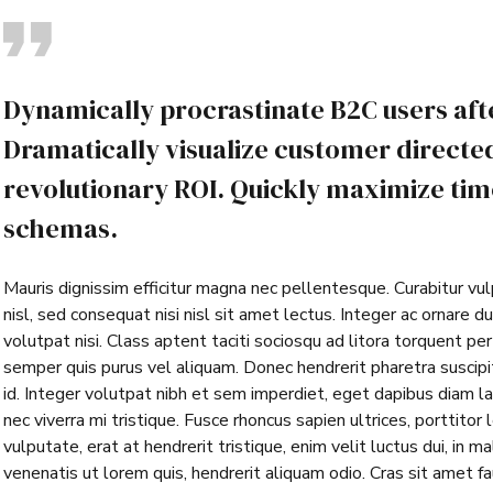
Dynamically procrastinate B2C users afte
Dramatically visualize customer direct
revolutionary ROI. Quickly maximize time
schemas.
Mauris dignissim efficitur magna nec pellentesque. Curabitur vu
nisl, sed consequat nisi nisl sit amet lectus. Integer ac ornare dui
volutpat nisi. Class aptent taciti sociosqu ad litora torquent p
semper quis purus vel aliquam. Donec hendrerit pharetra suscipit.
id. Integer volutpat nibh et sem imperdiet, eget dapibus diam l
nec viverra mi tristique. Fusce rhoncus sapien ultrices, porttitor 
vulputate, erat at hendrerit tristique, enim velit luctus dui, in 
venenatis ut lorem quis, hendrerit aliquam odio. Cras sit amet fa